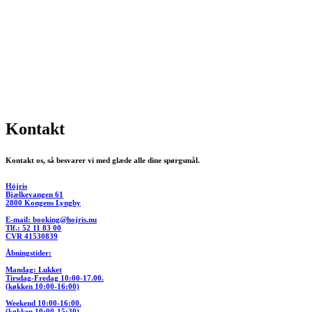
Kontakt
Kontakt os, så besvarer vi med glæde alle dine spørgsmål.
Höjris
Bjælkevangen 61
2800 Kongens Lyngby
E-mail: booking@hojris.nu
Tlf.: 52 11 83 00
CVR 41530839
Åbningstider:
Mandag: Lukket
Tirsdag-Fredag 10:00-17.00.
(køkken 10:00-16:00)
Weekend 10:00-16:00.
(køkken 10:00-15:30)