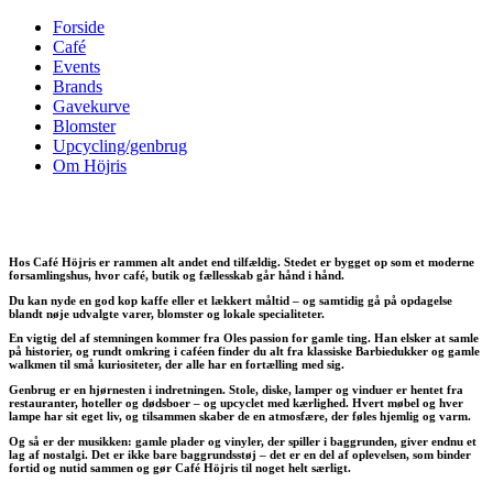
Forside
Café
Events
Brands
Gavekurve
Blomster
Upcycling/genbrug
Om Höjris
Genbrug & upcycling
Hos Café Höjris er rammen alt andet end tilfældig. Stedet er bygget op som et moderne
forsamlingshus, hvor café, butik og fællesskab går hånd i hånd.
Du kan nyde en god kop kaffe eller et lækkert måltid – og samtidig gå på opdagelse
blandt nøje udvalgte varer, blomster og lokale specialiteter.
En vigtig del af stemningen kommer fra Oles passion for gamle ting. Han elsker at samle
på historier, og rundt omkring i caféen finder du alt fra klassiske Barbiedukker og gamle
walkmen til små kuriositeter, der alle har en fortælling med sig.
Genbrug er en hjørnesten i indretningen. Stole, diske, lamper og vinduer er hentet fra
restauranter, hoteller og dødsboer – og upcyclet med kærlighed. Hvert møbel og hver
lampe har sit eget liv, og tilsammen skaber de en atmosfære, der føles hjemlig og varm.
Og så er der musikken: gamle plader og vinyler, der spiller i baggrunden, giver endnu et
lag af nostalgi. Det er ikke bare baggrundsstøj – det er en del af oplevelsen, som binder
fortid og nutid sammen og gør Café Höjris til noget helt særligt.